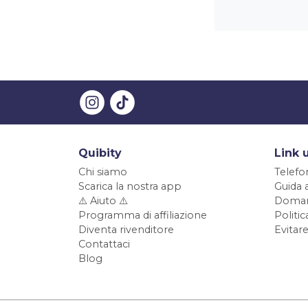
Quibity
Link u
Chi siamo
Telefo
Scarica la nostra app
Guida 
⚠️ Aiuto ⚠️
Doman
Programma di affiliazione
Politi
Diventa rivenditore
Evitare
Contattaci
Blog