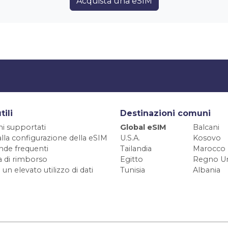
Acquista una eSIM
tili
Destinazioni comuni
ni supportati
Global eSIM
Balcani
alla configurazione della eSIM
U.S.A.
Kosovo
de frequenti
Tailandia
Marocco
ca di rimborso
Egitto
Regno Un
 un elevato utilizzo di dati
Tunisia
Albania