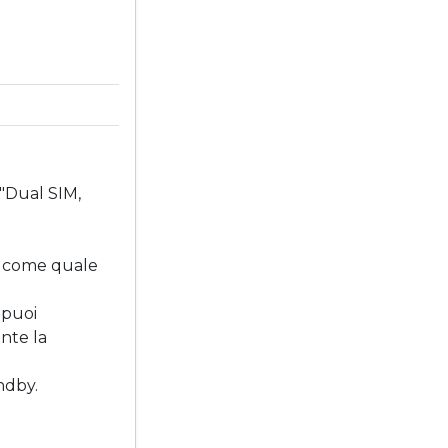
 "Dual SIM,
sì come quale
 puoi
nte la
ndby.