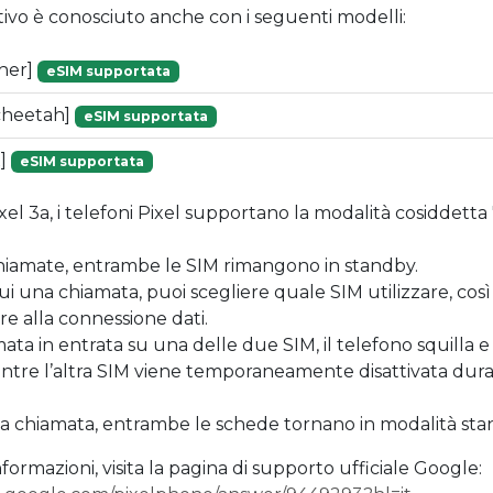
tivo è conosciuto anche con i seguenti modelli:
ther]
eSIM supportata
[cheetah]
eSIM supportata
x]
eSIM supportata
ixel 3a, i telefoni Pixel supportano la modalità cosiddetta
chiamate, entrambe le SIM rimangono in standby.
i una chiamata, puoi scegliere quale SIM utilizzare, co
e alla connessione dati.
mata in entrata su una delle due SIM, il telefono squilla e
ntre l’altra SIM viene temporaneamente disattivata dura
la chiamata, entrambe le schede tornano in modalità sta
formazioni, visita la pagina di supporto ufficiale Google: