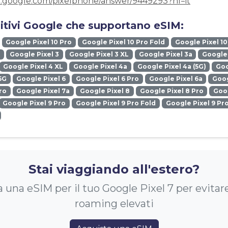
t.google.com/pixelphone/answer/9449293?hl=it
sitivi Google che supportano eSIM:
Google Pixel 10 Pro
Google Pixel 10 Pro Fold
Google Pixel 10
Google Pixel 3
Google Pixel 3 XL
Google Pixel 3a
Google 
Google Pixel 4 XL
Google Pixel 4a
Google Pixel 4a (5G)
Goo
5G
Google Pixel 6
Google Pixel 6 Pro
Google Pixel 6a
Goog
ro
Google Pixel 7a
Google Pixel 8
Google Pixel 8 Pro
Goog
Google Pixel 9 Pro
Google Pixel 9 Pro Fold
Google Pixel 9 Pr
Stai viaggiando all'estero?
 una eSIM per il tuo Google Pixel 7 per evitare
roaming elevati