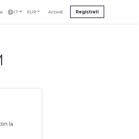
ca
IT
EUR
Accedi
Registrati
M
con la