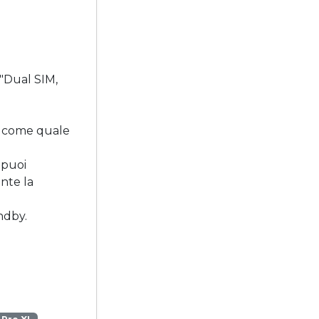
 "Dual SIM,
sì come quale
 puoi
nte la
ndby.