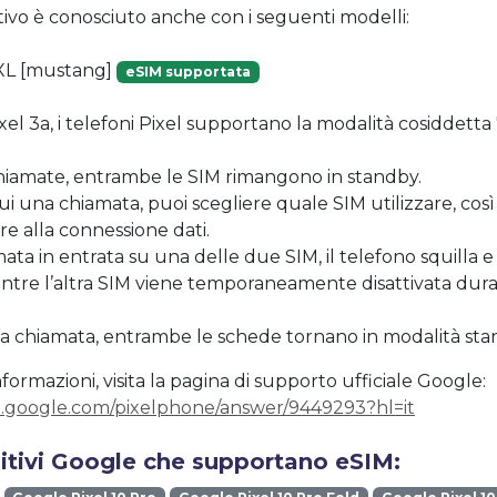
tivo è conosciuto anche con i seguenti modelli:
 XL [mustang]
eSIM supportata
ixel 3a, i telefoni Pixel supportano la modalità cosiddetta
chiamate, entrambe le SIM rimangono in standby.
i una chiamata, puoi scegliere quale SIM utilizzare, co
e alla connessione dati.
mata in entrata su una delle due SIM, il telefono squilla e
ntre l’altra SIM viene temporaneamente disattivata dura
la chiamata, entrambe le schede tornano in modalità sta
formazioni, visita la pagina di supporto ufficiale Google:
t.google.com/pixelphone/answer/9449293?hl=it
sitivi Google che supportano eSIM: