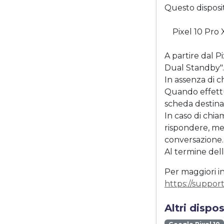
Questo disposi
Pixel 10 Pro
A partire dal P
Dual Standby".
In assenza di 
Quando effettu
scheda destinar
In caso di chia
rispondere, me
conversazione.
Al termine del
Per maggiori in
https://suppor
Altri dispo