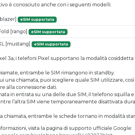
tivo è conosciuto anche con i seguenti modelli:
[blazer]
eSIM supportata
Fold [rango]
eSIM supportata
 XL [mustang]
eSIM supportata
ixel 3a, i telefoni Pixel supportano la modalità cosiddetta
chiamate, entrambe le SIM rimangono in standby.
i una chiamata, puoi scegliere quale SIM utilizzare, co
e alla connessione dati.
mata in entrata su una delle due SIM, il telefono squilla e
ntre l’altra SIM viene temporaneamente disattivata dura
la chiamata, entrambe le schede tornano in modalità sta
formazioni, visita la pagina di supporto ufficiale Google: