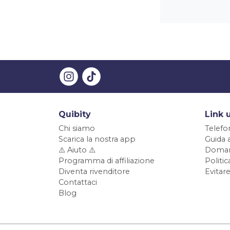
Quibity
Link u
Chi siamo
Telefo
Scarica la nostra app
Guida 
⚠️ Aiuto ⚠️
Doman
Programma di affiliazione
Politi
Diventa rivenditore
Evitare
Contattaci
Blog