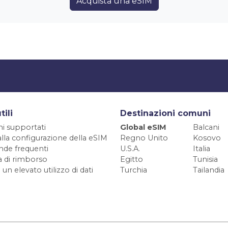
Acquista una eSIM
tili
Destinazioni comuni
ni supportati
Global eSIM
Balcani
alla configurazione della eSIM
Regno Unito
Kosovo
de frequenti
U.S.A.
Italia
ca di rimborso
Egitto
Tunisia
 un elevato utilizzo di dati
Turchia
Tailandia