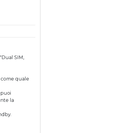
 "Dual SIM,
sì come quale
 puoi
nte la
ndby.