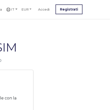
ca
IT
EUR
Accedi
Registrati
SIM
o
le con la