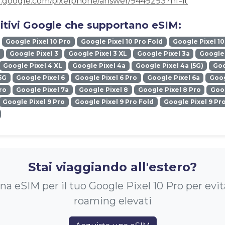
t.google.com/pixelphone/answer/9449293?hl=it
sitivi Google che supportano eSIM:
Google Pixel 10 Pro
Google Pixel 10 Pro Fold
Google Pixel 10
Google Pixel 3
Google Pixel 3 XL
Google Pixel 3a
Google 
Google Pixel 4 XL
Google Pixel 4a
Google Pixel 4a (5G)
Goo
5G
Google Pixel 6
Google Pixel 6 Pro
Google Pixel 6a
Goog
ro
Google Pixel 7a
Google Pixel 8
Google Pixel 8 Pro
Goog
Google Pixel 9 Pro
Google Pixel 9 Pro Fold
Google Pixel 9 Pr
Stai viaggiando all'estero?
a eSIM per il tuo Google Pixel 10 Pro per evit
roaming elevati