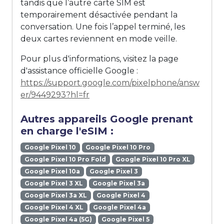
tandis que l’autre carte SIM est
temporairement désactivée pendant la
conversation. Une fois l’appel terminé, les
deux cartes reviennent en mode veille.
Pour plus d'informations, visitez la page
d'assistance officielle Google :
https://support.google.com/pixelphone/answ
er/9449293?hl=fr
Autres appareils Google prenant
en charge l'eSIM :
Google Pixel 10
Google Pixel 10 Pro
Google Pixel 10 Pro Fold
Google Pixel 10 Pro XL
Google Pixel 10a
Google Pixel 3
Google Pixel 3 XL
Google Pixel 3a
Google Pixel 3a XL
Google Pixel 4
Google Pixel 4 XL
Google Pixel 4a
Google Pixel 4a (5G)
Google Pixel 5