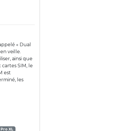
 appelé « Dual
en veille.
iser, ainsi que
 cartes SIM, le
M est
rminé, les
 Pro XL