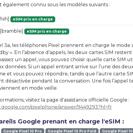
st également connu sous les modèles suivants :
fish]
eSIM pris en charge
) [bramble]
eSIM pris en charge
xel 3a, les téléphones Pixel prennent en charge le mode
by ». En l’absence d’appels, les deux cartes SIM restent 
ssez un appel, vous pouvez choisir quelle carte SIM util
x données. Si un appel entrant arrive sur l’une des deux
e et vous pouvez répondre, tandis que l’autre carte SI
 désactivée pendant la conversation. Une fois l’appel te
viennent en mode veille.
ormations, visitez la page d'assistance officielle Google :
rt.google.com/pixelphone/answer/9449293?hl=fr
reils Google prenant en charge l'eSIM :
Google Pixel 10 Pro
Google Pixel 10 Pro Fold
Google Pixel 10