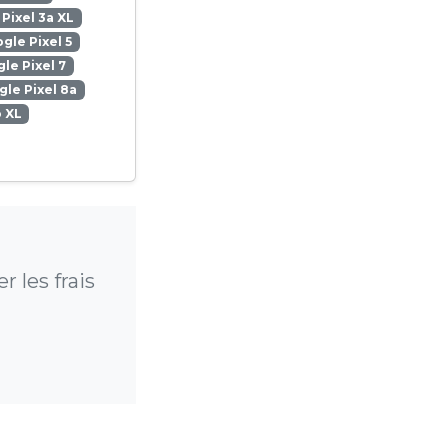
Pixel 3a XL
gle Pixel 5
le Pixel 7
le Pixel 8a
o XL
 les frais