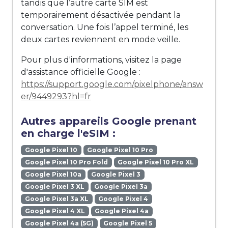
tandis que l’autre carte SIM est
temporairement désactivée pendant la
conversation. Une fois l’appel terminé, les
deux cartes reviennent en mode veille.
Pour plus d'informations, visitez la page
d'assistance officielle Google :
https://support.google.com/pixelphone/answ
er/9449293?hl=fr
Autres appareils Google prenant
en charge l'eSIM :
Google Pixel 10
Google Pixel 10 Pro
Google Pixel 10 Pro Fold
Google Pixel 10 Pro XL
Google Pixel 10a
Google Pixel 3
Google Pixel 3 XL
Google Pixel 3a
Google Pixel 3a XL
Google Pixel 4
Google Pixel 4 XL
Google Pixel 4a
Google Pixel 4a (5G)
Google Pixel 5