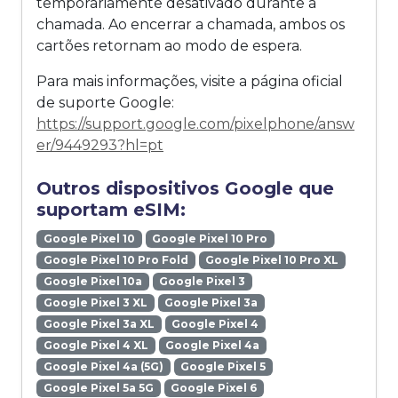
temporariamente desativado durante a
chamada. Ao encerrar a chamada, ambos os
cartões retornam ao modo de espera.
Para mais informações, visite a página oficial
de suporte Google:
https://support.google.com/pixelphone/answ
er/9449293?hl=pt
Outros dispositivos Google que
suportam eSIM:
Google Pixel 10
Google Pixel 10 Pro
Google Pixel 10 Pro Fold
Google Pixel 10 Pro XL
Google Pixel 10a
Google Pixel 3
Google Pixel 3 XL
Google Pixel 3a
Google Pixel 3a XL
Google Pixel 4
Google Pixel 4 XL
Google Pixel 4a
Google Pixel 4a (5G)
Google Pixel 5
Google Pixel 5a 5G
Google Pixel 6