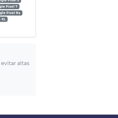
gle Pixel 5
le Pixel 7
le Pixel 8a
o XL
?
evitar altas