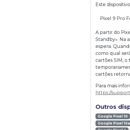
Este dispositi
Pixel 9 Pro 
A partir do Pi
Standby». Na 
espera. Quando
como qual ser
cartões SIM, o
temporariamen
cartões retor
Para mais infor
https://suppo
Outros dis
Google Pixel 10
Google Pixel 10a