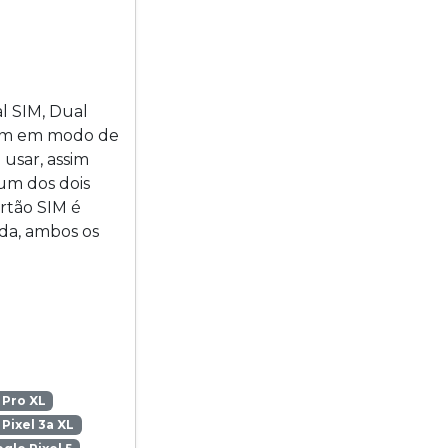
l SIM, Dual
cem em modo de
usar, assim
um dos dois
rtão SIM é
da, ambos os
 Pro XL
Pixel 3a XL