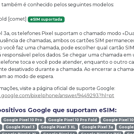
vo também é conhecido pelos seguintes modelos:
Fold [comet]
eSIM suportada
xel 3a, os telefones Pixel suportam o chamado modo «Dua
ausência de chamadas, ambos os cartões SIM permane
 você faz uma chamada, pode escolher qual cartão SIM 
á responsável pelos dados. Se chegar uma chamada em 
 telefone toca e você pode atender, enquanto o outro ca
te desativado durante a chamada. Ao encerrar a chama
nam ao modo de espera.
mações, visite a página oficial de suporte Google:
rt.google.com/pixelphone/answer/9449293?hl=pt
positivos Google que suportam eSIM:
Google Pixel 10 Pro
Google Pixel 10 Pro Fold
Google Pixel 10
Google Pixel 3
Google Pixel 3 XL
Google Pixel 3a
Google 