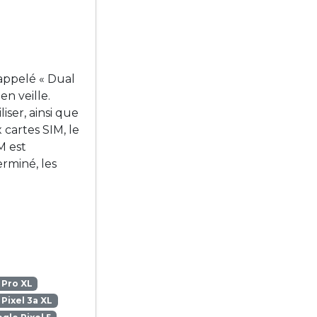
 appelé « Dual
en veille.
iser, ainsi que
 cartes SIM, le
M est
rminé, les
 Pro XL
Pixel 3a XL