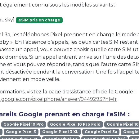
st également connu sous les modèles suivants :
[husky]
eSIM pris en charge
xel 3a, les téléphones Pixel prennent en charge le mode
by ». En l’absence d’appels, les deux cartes SIM restent 
ssez un appel, vous pouvez choisir quelle carte SIM util
x données. Si un appel entrant arrive sur l’une des deux
e et vous pouvez répondre, tandis que l’autre carte SI
 désactivée pendant la conversation. Une fois l’appel te
viennent en mode veille.
ormations, visitez la page d'assistance officielle Google :
rt.google.com/pixelphone/answer/9449293?hl=fr
reils Google prenant en charge l'eSIM :
Google Pixel 10 Pro
Google Pixel 10 Pro Fold
Google Pixel 10
Google Pixel 3
Google Pixel 3 XL
Google Pixel 3a
Google 