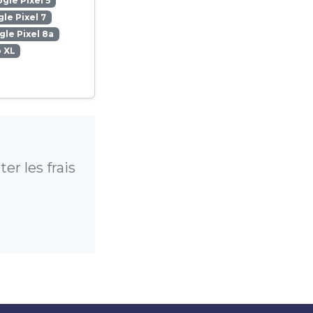
gle Pixel 5
le Pixel 7
le Pixel 8a
o XL
er les frais