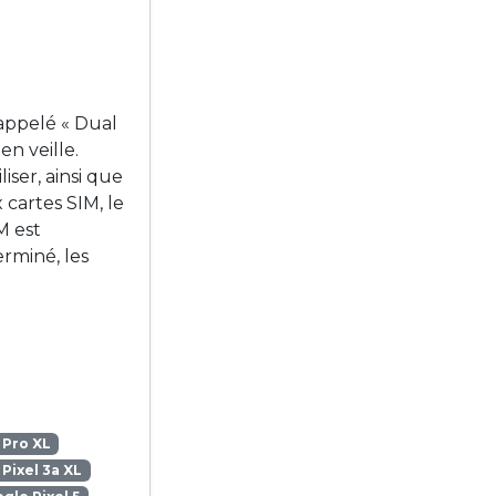
 appelé « Dual
en veille.
iser, ainsi que
 cartes SIM, le
M est
rminé, les
 Pro XL
Pixel 3a XL