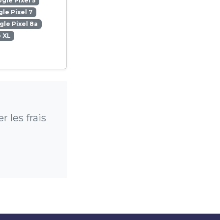
gle Pixel 5
le Pixel 7
le Pixel 8a
o XL
 les frais