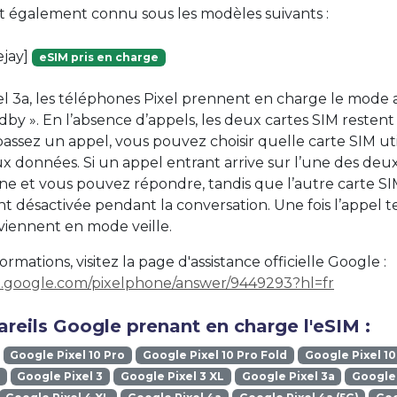
st également connu sous les modèles suivants :
ejay]
eSIM pris en charge
xel 3a, les téléphones Pixel prennent en charge le mode
by ». En l’absence d’appels, les deux cartes SIM restent 
ssez un appel, vous pouvez choisir quelle carte SIM util
x données. Si un appel entrant arrive sur l’une des deux
e et vous pouvez répondre, tandis que l’autre carte SI
 désactivée pendant la conversation. Une fois l’appel te
viennent en mode veille.
ormations, visitez la page d'assistance officielle Google :
rt.google.com/pixelphone/answer/9449293?hl=fr
reils Google prenant en charge l'eSIM :
Google Pixel 10 Pro
Google Pixel 10 Pro Fold
Google Pixel 10
Google Pixel 3
Google Pixel 3 XL
Google Pixel 3a
Google 