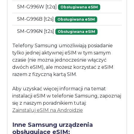
SM-G996W [t2q]
Obsługiwana eSIM
SM-G996B [t2s]
Obsługiwana eSIM
SM-G996N [t2s]
Obsługiwana eSIM
Telefony Samsung umożliwiają posiadanie
tylko jednej aktywnej eSIM w tym samym
czasie (nie można jednocześnie włączyć
dwóch eSIM), ale możesz korzystać z eSIM
razem z fizyczną kartą SIM.
Aby uzyskać więcej informacji na temat
instalacji eSIM w telefonie Samsung, zapoznaj
się z naszym poradnikiem tutaj:
Zainstaluj eSIM na Androidzie
Inne Samsung urządzenia
obsługujące eSIM: