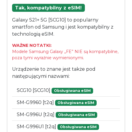
Tak, kompatybilny z eSIM!
Galaxy S21+ 5G [SCG10] to popularny
smartfon od Samsung i jest kompatybilny z
technologią eSIM.
WAŻNE NOTATKI:
Modele Samsung Galaxy „FE” NIE są kompatybilne,
poza tymi wyraźnie wymienionymi.
Urządzenie to znane jest także pod
następującymi nazwami:
SCG10 [SCG10]
Obsługiwana eSIM
SM-G9960 [t2q]
Obsługiwana eSIM
SM-G996U [t2q]
Obsługiwana eSIM
SM-G996U1 [t2q]
Obsługiwana eSIM