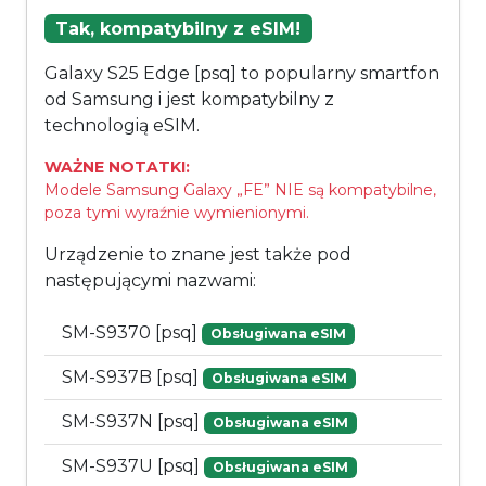
Tak, kompatybilny z eSIM!
Galaxy S25 Edge [psq] to popularny smartfon
od Samsung i jest kompatybilny z
technologią eSIM.
WAŻNE NOTATKI:
Modele Samsung Galaxy „FE” NIE są kompatybilne,
poza tymi wyraźnie wymienionymi.
Urządzenie to znane jest także pod
następującymi nazwami:
SM-S9370 [psq]
Obsługiwana eSIM
SM-S937B [psq]
Obsługiwana eSIM
SM-S937N [psq]
Obsługiwana eSIM
SM-S937U [psq]
Obsługiwana eSIM