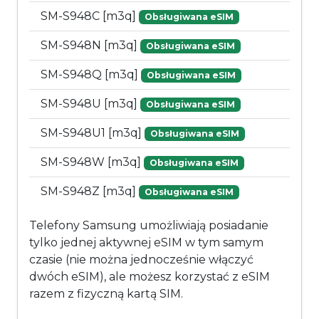
SM-S948C [m3q]
Obsługiwana eSIM
SM-S948N [m3q]
Obsługiwana eSIM
SM-S948Q [m3q]
Obsługiwana eSIM
SM-S948U [m3q]
Obsługiwana eSIM
SM-S948U1 [m3q]
Obsługiwana eSIM
SM-S948W [m3q]
Obsługiwana eSIM
SM-S948Z [m3q]
Obsługiwana eSIM
Telefony Samsung umożliwiają posiadanie
tylko jednej aktywnej eSIM w tym samym
czasie (nie można jednocześnie włączyć
dwóch eSIM), ale możesz korzystać z eSIM
razem z fizyczną kartą SIM.