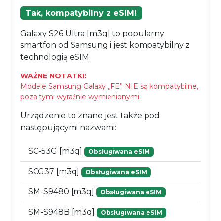
Tak, kompatybilny z eSIM!
Galaxy S26 Ultra [m3q] to popularny
smartfon od Samsung i jest kompatybilny z
technologią eSIM.
WAŻNE NOTATKI:
Modele Samsung Galaxy „FE” NIE są kompatybilne,
poza tymi wyraźnie wymienionymi.
Urządzenie to znane jest także pod
następującymi nazwami:
SC-53G [m3q]
Obsługiwana eSIM
SCG37 [m3q]
Obsługiwana eSIM
SM-S9480 [m3q]
Obsługiwana eSIM
SM-S948B [m3q]
Obsługiwana eSIM