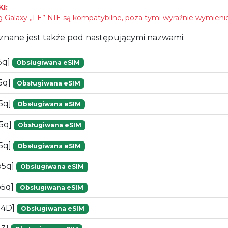
I:
Galaxy „FE” NIE są kompatybilne, poza tymi wyraźnie wymieni
znane jest także pod następującymi nazwami:
5q]
Obsługiwana eSIM
5q]
Obsługiwana eSIM
5q]
Obsługiwana eSIM
5q]
Obsługiwana eSIM
5q]
Obsługiwana eSIM
b5q]
Obsługiwana eSIM
b5q]
Obsługiwana eSIM
54D]
Obsługiwana eSIM