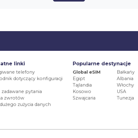
atne linki
Popularne destynacje
iwane telefony
Global eSIM
Bałkańy
dnik dotyczący konfiguracji
Egipt
Albania
Tajlandia
Włochy
 zadawane pytania
Kosowo
USA
ka zwrotów
Szwajcaria
Tunezja
 dużego zużycia danych