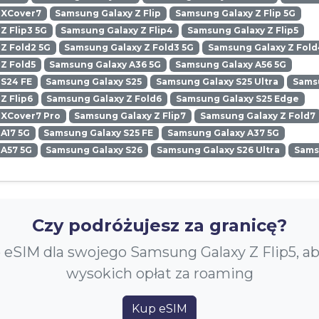
 XCover7
Samsung Galaxy Z Flip
Samsung Galaxy Z Flip 5G
Z Flip3 5G
Samsung Galaxy Z Flip4
Samsung Galaxy Z Flip5
Z Fold2 5G
Samsung Galaxy Z Fold3 5G
Samsung Galaxy Z Fold
Z Fold5
Samsung Galaxy A36 5G
Samsung Galaxy A56 5G
 S24 FE
Samsung Galaxy S25
Samsung Galaxy S25 Ultra
Samsu
Z Flip6
Samsung Galaxy Z Fold6
Samsung Galaxy S25 Edge
 XCover7 Pro
Samsung Galaxy Z Flip7
Samsung Galaxy Z Fold7
A17 5G
Samsung Galaxy S25 FE
Samsung Galaxy A37 5G
 A57 5G
Samsung Galaxy S26
Samsung Galaxy S26 Ultra
Sams
Czy podróżujesz za granicę?
 eSIM dla swojego Samsung Galaxy Z Flip5, a
wysokich opłat za roaming
Kup eSIM