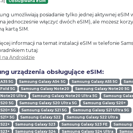
23]
Obsługiwana eSIM
ung umożliwiają posiadanie tylko jednej aktywnej eSIM
żna jednocześnie włączyć dwóch eSIM), ale możesz korzy
ną kartą SIM.
ęcej informacji na temat instalacji eSIM w telefonie Sa
oradnikiem tutaj:
M na Androidzie
ng urządzenia obsługujące eSIM:
 A35 5G
Samsung Galaxy A54 5G
Samsung Galaxy A55 5G
Sams
Fold 5G
Samsung Galaxy Note20
Samsung Galaxy Note20 5G
Note20 Ultra
Samsung Galaxy Note20 Ultra 5G
Samsung Galax
 S20 5G
Samsung Galaxy S20 Ultra 5G
Samsung Galaxy S20+
 S20+ 5G
Samsung Galaxy S21 5G
Samsung Galaxy S21 Ultra 5G
S21+ 5G
Samsung Galaxy S22
Samsung Galaxy S22 Ultra
 S22+
Samsung Galaxy S23
Samsung Galaxy S23 FE
Samsung G
 S23+
Samsung Galaxy S24
Samsung Galaxy S24 Ultra
Samsun