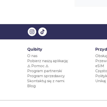
Quibity
Przyd
O nas
Obsług
Pobierz naszą aplikację
Przewo
⚠️ Pomoc ⚠️
eSIM
Program partnerski
Często
Program sprzedawcy
Polity
Skontaktuj się z nami.
Unikaj
Blog