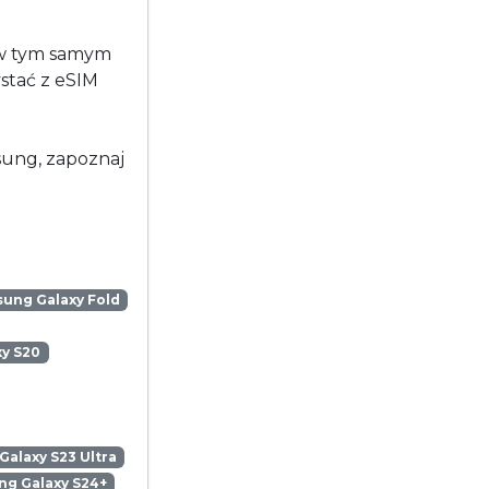
 w tym samym
stać z eSIM
msung, zapoznaj
ung Galaxy Fold
y S20
alaxy S23 Ultra
g Galaxy S24+