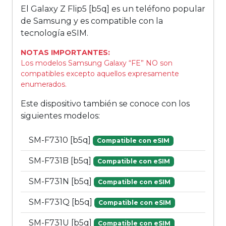
El Galaxy Z Flip5 [b5q] es un teléfono popular
de Samsung y es compatible con la
tecnología eSIM.
NOTAS IMPORTANTES:
Los modelos Samsung Galaxy “FE” NO son
compatibles excepto aquellos expresamente
enumerados.
Este dispositivo también se conoce con los
siguientes modelos:
SM-F7310 [b5q]
Compatible con eSIM
SM-F731B [b5q]
Compatible con eSIM
SM-F731N [b5q]
Compatible con eSIM
SM-F731Q [b5q]
Compatible con eSIM
SM-F731U [b5q]
Compatible con eSIM