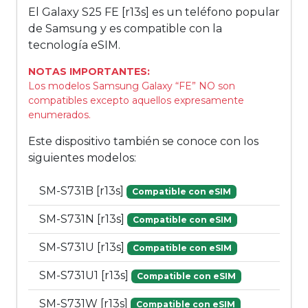
El Galaxy S25 FE [r13s] es un teléfono popular
de Samsung y es compatible con la
tecnología eSIM.
NOTAS IMPORTANTES:
Los modelos Samsung Galaxy “FE” NO son
compatibles excepto aquellos expresamente
enumerados.
Este dispositivo también se conoce con los
siguientes modelos:
SM-S731B [r13s]
Compatible con eSIM
SM-S731N [r13s]
Compatible con eSIM
SM-S731U [r13s]
Compatible con eSIM
SM-S731U1 [r13s]
Compatible con eSIM
SM-S731W [r13s]
Compatible con eSIM