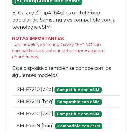
¡Sí, compatible con eSIM!
El Galaxy Z Flip4 [b4q] es un teléfono
popular de Samsung y es compatible con la
tecnología eSIM.
NOTAS IMPORTANTES:
Los modelos Samsung Galaxy “FE” NO son
compatibles excepto aquellos expresamente
enumerados.
Este dispositivo también se conoce con los
siguientes modelos:
SM-F7210 [b4q]
Compatible con eSIM
SM-F721B [b4q]
Compatible con eSIM
SM-F721C [b4q]
Compatible con eSIM
SM-F721N [b4q]
Compatible con eSIM