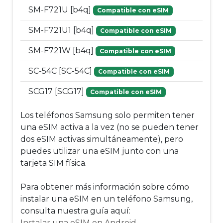
SM-F721U [b4q]
Compatible con eSIM
SM-F721U1 [b4q]
Compatible con eSIM
SM-F721W [b4q]
Compatible con eSIM
SC-54C [SC-54C]
Compatible con eSIM
SCG17 [SCG17]
Compatible con eSIM
Los teléfonos Samsung solo permiten tener
una eSIM activa a la vez (no se pueden tener
dos eSIM activas simultáneamente), pero
puedes utilizar una eSIM junto con una
tarjeta SIM física.
Para obtener más información sobre cómo
instalar una eSIM en un teléfono Samsung,
consulta nuestra guía aquí:
Instalar una eSIM en Android