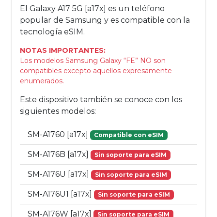
El Galaxy A17 5G [a17x] es un teléfono
popular de Samsung y es compatible con la
tecnología eSIM.
NOTAS IMPORTANTES:
Los modelos Samsung Galaxy “FE” NO son
compatibles excepto aquellos expresamente
enumerados.
Este dispositivo también se conoce con los
siguientes modelos:
SM-A1760 [a17x]
Compatible con eSIM
SM-A176B [a17x]
Sin soporte para eSIM
SM-A176U [a17x]
Sin soporte para eSIM
SM-A176U1 [a17x]
Sin soporte para eSIM
SM-A176W [a17x]
Sin soporte para eSIM