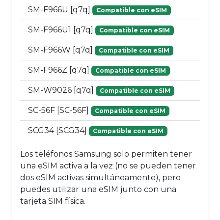
SM-F966U [q7q]
Compatible con eSIM
SM-F966U1 [q7q]
Compatible con eSIM
SM-F966W [q7q]
Compatible con eSIM
SM-F966Z [q7q]
Compatible con eSIM
SM-W9026 [q7q]
Compatible con eSIM
SC-56F [SC-56F]
Compatible con eSIM
SCG34 [SCG34]
Compatible con eSIM
Los teléfonos Samsung solo permiten tener
una eSIM activa a la vez (no se pueden tener
dos eSIM activas simultáneamente), pero
puedes utilizar una eSIM junto con una
tarjeta SIM física.