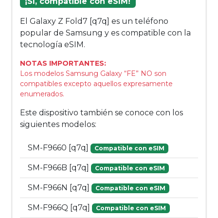
¡Sí, compatible con eSIM!
El Galaxy Z Fold7 [q7q] es un teléfono
popular de Samsung y es compatible con la
tecnología eSIM.
NOTAS IMPORTANTES:
Los modelos Samsung Galaxy “FE” NO son
compatibles excepto aquellos expresamente
enumerados.
Este dispositivo también se conoce con los
siguientes modelos:
SM-F9660 [q7q]
Compatible con eSIM
SM-F966B [q7q]
Compatible con eSIM
SM-F966N [q7q]
Compatible con eSIM
SM-F966Q [q7q]
Compatible con eSIM