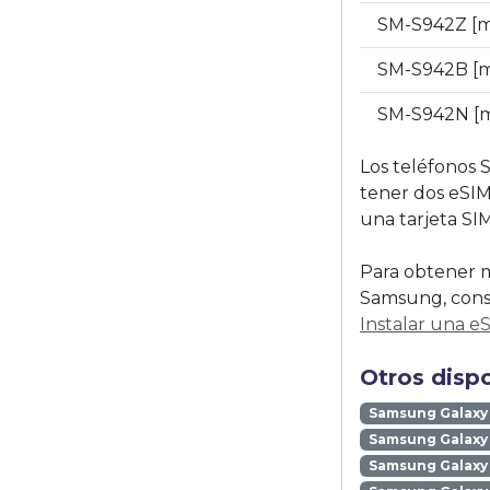
SM-S942Z [
SM-S942B [m
SM-S942N [m
Los teléfonos 
tener dos eSIM
una tarjeta SIM 
Para obtener m
Samsung, consu
Instalar una e
Otros disp
Samsung Galaxy
Samsung Galaxy 
Samsung Galaxy 