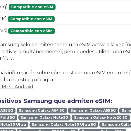
m1q]
Compatible con eSIM
1s]
Compatible con eSIM
1s]
Compatible con eSIM
Samsung solo permiten tener una eSIM activa a la vez (
 activas simultáneamente), pero puedes utilizar una eS
física.
ás información sobre cómo instalar una eSIM en un tel
lta nuestra guía aquí:
SIM en Android
ositivos Samsung que admiten eSIM:
 A35 5G
Samsung Galaxy A54 5G
Samsung Galaxy A55 5G
Sams
Fold 5G
Samsung Galaxy Note20
Samsung Galaxy Note20 5G
Note20 Ultra
Samsung Galaxy Note20 Ultra 5G
Samsung Galax