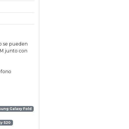
no se pueden
IM junto con
éfono
ung Galaxy Fold
y S20