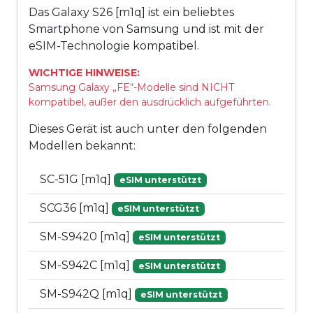
Das Galaxy S26 [m1q] ist ein beliebtes
Smartphone von Samsung und ist mit der
eSIM-Technologie kompatibel.
WICHTIGE HINWEISE:
Samsung Galaxy „FE“-Modelle sind NICHT
kompatibel, außer den ausdrücklich aufgeführten.
Dieses Gerät ist auch unter den folgenden
Modellen bekannt:
SC-51G [m1q]
eSIM unterstützt
SCG36 [m1q]
eSIM unterstützt
SM-S9420 [m1q]
eSIM unterstützt
SM-S942C [m1q]
eSIM unterstützt
SM-S942Q [m1q]
eSIM unterstützt