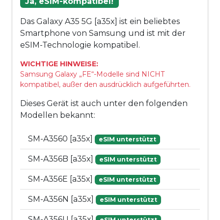
Ja, eSIM-kompatibel!
Das Galaxy A35 5G [a35x] ist ein beliebtes
Smartphone von Samsung und ist mit der
eSIM-Technologie kompatibel.
WICHTIGE HINWEISE:
Samsung Galaxy „FE“-Modelle sind NICHT
kompatibel, außer den ausdrücklich aufgeführten.
Dieses Gerät ist auch unter den folgenden
Modellen bekannt:
SM-A3560 [a35x]
eSIM unterstützt
SM-A356B [a35x]
eSIM unterstützt
SM-A356E [a35x]
eSIM unterstützt
SM-A356N [a35x]
eSIM unterstützt
SM-A356U [a35x]
eSIM unterstützt