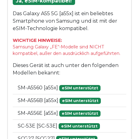
Ja, eSIM-kompatibel!
Das Galaxy A55 5G [a55x] ist ein beliebtes
Smartphone von Samsung und ist mit der
eSIM-Technologie kompatibel.
WICHTIGE HINWEISE:
Samsung Galaxy „FE“-Modelle sind NICHT
kompatibel, außer den ausdrücklich aufgeführten.
Dieses Gerät ist auch unter den folgenden
Modellen bekannt:
SM-A5560 [a55x]
eSIM unterstützt
SM-A556B [a55x]
eSIM unterstützt
SM-A556E [a55x]
eSIM unterstützt
SC-53E [SC-53E]
eSIM unterstützt
SCG27 [SCG27]
eSIM unterstützt