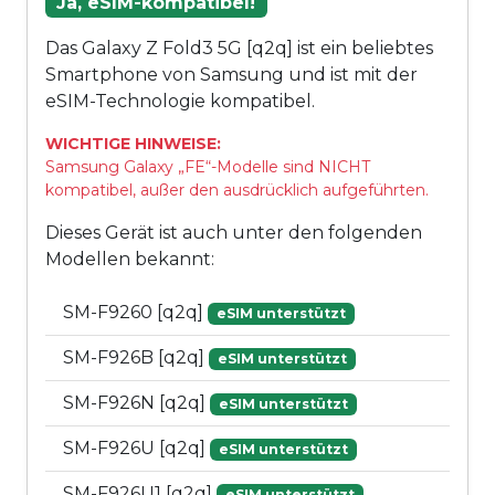
Ja, eSIM-kompatibel!
Das Galaxy Z Fold3 5G [q2q] ist ein beliebtes
Smartphone von Samsung und ist mit der
eSIM-Technologie kompatibel.
WICHTIGE HINWEISE:
Samsung Galaxy „FE“-Modelle sind NICHT
kompatibel, außer den ausdrücklich aufgeführten.
Dieses Gerät ist auch unter den folgenden
Modellen bekannt:
SM-F9260 [q2q]
eSIM unterstützt
SM-F926B [q2q]
eSIM unterstützt
SM-F926N [q2q]
eSIM unterstützt
SM-F926U [q2q]
eSIM unterstützt
SM-F926U1 [q2q]
eSIM unterstützt