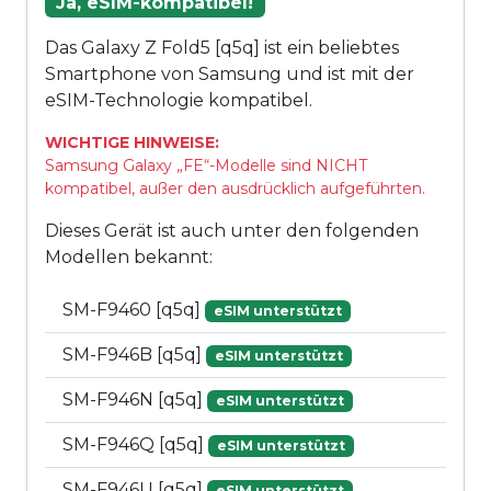
Ja, eSIM-kompatibel!
Das Galaxy Z Fold5 [q5q] ist ein beliebtes
Smartphone von Samsung und ist mit der
eSIM-Technologie kompatibel.
WICHTIGE HINWEISE:
Samsung Galaxy „FE“-Modelle sind NICHT
kompatibel, außer den ausdrücklich aufgeführten.
Dieses Gerät ist auch unter den folgenden
Modellen bekannt:
SM-F9460 [q5q]
eSIM unterstützt
SM-F946B [q5q]
eSIM unterstützt
SM-F946N [q5q]
eSIM unterstützt
SM-F946Q [q5q]
eSIM unterstützt
SM-F946U [q5q]
eSIM unterstützt