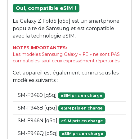
Oui, compatible eSIM !
Le Galaxy Z Fold5 [q5q] est un smartphone
populaire de Samsung et est compatible
avec la technologie eSIM.
NOTES IMPORTANTES:
Les modèles Samsung Galaxy « FE » ne sont PAS
compatibles, sauf ceux expressément répertoriés.
Cet appareil est également connu sous les
modèles suivants :
SM-F9460 [q5q]
eSIM pris en charge
SM-F946B [q5q]
eSIM pris en charge
SM-F946N [q5q]
eSIM pris en charge
SM-F946Q [q5q]
eSIM pris en charge