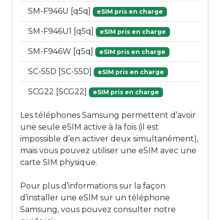
SM-F946U [q5q]
eSIM pris en charge
SM-F946U1 [q5q]
eSIM pris en charge
SM-F946W [q5q]
eSIM pris en charge
SC-55D [SC-55D]
eSIM pris en charge
SCG22 [SCG22]
eSIM pris en charge
Les téléphones Samsung permettent d’avoir
une seule eSIM active à la fois (il est
impossible d’en activer deux simultanément),
mais vous pouvez utiliser une eSIM avec une
carte SIM physique.
Pour plus d’informations sur la façon
d’installer une eSIM sur un téléphone
Samsung, vous pouvez consulter notre