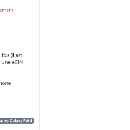
ssément
is (il est
r une eSIM
phone
ung Galaxy Fold