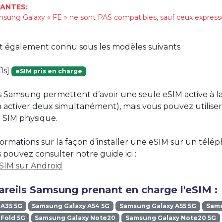
ANTES:
sung Galaxy « FE » ne sont PAS compatibles, sauf ceux expre
st également connu sous les modèles suivants :
1s]
eSIM pris en charge
 Samsung permettent d’avoir une seule eSIM active à la fo
n activer deux simultanément), mais vous pouvez utilise
 SIM physique.
formations sur la façon d’installer une eSIM sur un télé
pouvez consulter notre guide ici :
eSIM sur Android
areils Samsung prenant en charge l'eSIM :
 A35 5G
Samsung Galaxy A54 5G
Samsung Galaxy A55 5G
Sams
Fold 5G
Samsung Galaxy Note20
Samsung Galaxy Note20 5G