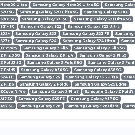
Note20 Ultra
Samsung Galaxy Note20 Ultra 5G
Samsung Galax
 S20 5G
Samsung Galaxy S20 Ultra 5G
Samsung Galaxy S20+
 S20+ 5G
Samsung Galaxy S21 5G
Samsung Galaxy S21 Ultra 5G
S21+ 5G
Samsung Galaxy S22
Samsung Galaxy S22 Ultra
 S22+
Samsung Galaxy S23
Samsung Galaxy S23 FE
Samsung G
 S23+
Samsung Galaxy S24
Samsung Galaxy S24 Ultra
Samsun
 XCover7
Samsung Galaxy Z Flip
Samsung Galaxy Z Flip 5G
Z Flip3 5G
Samsung Galaxy Z Flip4
Samsung Galaxy Z Flip5
Z Fold2 5G
Samsung Galaxy Z Fold3 5G
Samsung Galaxy Z Fold
Z Fold5
Samsung Galaxy A36 5G
Samsung Galaxy A56 5G
 S24 FE
Samsung Galaxy S25
Samsung Galaxy S25 Ultra
Samsu
Z Flip6
Samsung Galaxy Z Fold6
Samsung Galaxy S25 Edge
 XCover7 Pro
Samsung Galaxy Z Flip7
Samsung Galaxy Z Fold7
A17 5G
Samsung Galaxy S25 FE
Samsung Galaxy A37 5G
 A57 5G
Samsung Galaxy S26
Samsung Galaxy S26 Ultra
Sams