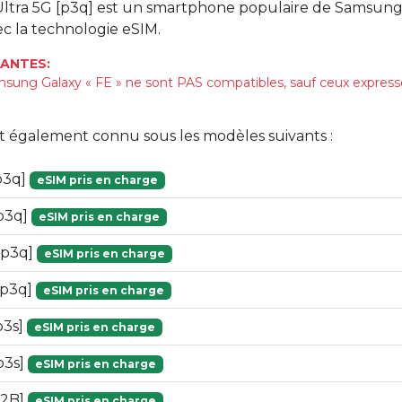
Ultra 5G [p3q] est un smartphone populaire de Samsung 
c la technologie eSIM.
ANTES:
sung Galaxy « FE » ne sont PAS compatibles, sauf ceux expre
st également connu sous les modèles suivants :
p3q]
eSIM pris en charge
p3q]
eSIM pris en charge
[p3q]
eSIM pris en charge
p3q]
eSIM pris en charge
p3s]
eSIM pris en charge
p3s]
eSIM pris en charge
52B]
eSIM pris en charge