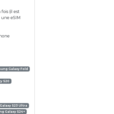
is (il est
r une eSIM
phone
ung Galaxy Fold
y S20
alaxy S23 Ultra
g Galaxy S24+