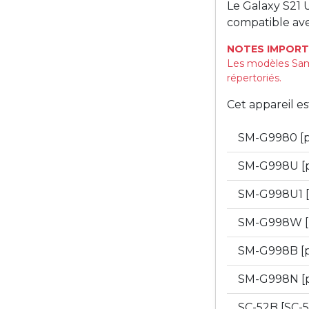
Le Galaxy S21 
compatible ave
NOTES IMPORT
Les modèles Sam
répertoriés.
Cet appareil e
SM-G9980 [
SM-G998U [
SM-G998U1 
SM-G998W [
SM-G998B [
SM-G998N [
SC-52B [SC-