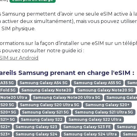
 Samsung permettent d’avoir une seule eSIM active à la fo
n activer deux simultanément), mais vous pouvez utilise
 SIM physique.
formations sur la façon d’installer une eSIM sur un télé
pouvez consulter notre guide ici :
eSIM sur Android
areils Samsung prenant en charge l'eSIM :
 A35 5G
Samsung Galaxy A54 5G
Samsung Galaxy A55 5G
Sams
Fold 5G
Samsung Galaxy Note20
Samsung Galaxy Note20 5G
Note20 Ultra
Samsung Galaxy Note20 Ultra 5G
Samsung Galax
 S20 5G
Samsung Galaxy S20 Ultra 5G
Samsung Galaxy S20+
 S20+ 5G
Samsung Galaxy S21 5G
Samsung Galaxy S21 Ultra 5G
S21+ 5G
Samsung Galaxy S22
Samsung Galaxy S22 Ultra
 S22+
Samsung Galaxy S23
Samsung Galaxy S23 FE
Samsung G
 S23+
Samsung Galaxy S24
Samsung Galaxy S24 Ultra
Samsun