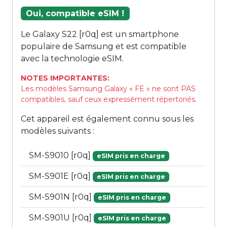
Oui, compatible eSIM !
Le Galaxy S22 [r0q] est un smartphone
populaire de Samsung et est compatible
avec la technologie eSIM.
NOTES IMPORTANTES:
Les modèles Samsung Galaxy « FE » ne sont PAS
compatibles, sauf ceux expressément répertoriés.
Cet appareil est également connu sous les
modèles suivants :
SM-S9010 [r0q]
eSIM pris en charge
SM-S901E [r0q]
eSIM pris en charge
SM-S901N [r0q]
eSIM pris en charge
SM-S901U [r0q]
eSIM pris en charge