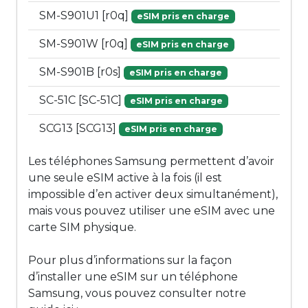
SM-S901U1 [r0q]
eSIM pris en charge
SM-S901W [r0q]
eSIM pris en charge
SM-S901B [r0s]
eSIM pris en charge
SC-51C [SC-51C]
eSIM pris en charge
SCG13 [SCG13]
eSIM pris en charge
Les téléphones Samsung permettent d’avoir
une seule eSIM active à la fois (il est
impossible d’en activer deux simultanément),
mais vous pouvez utiliser une eSIM avec une
carte SIM physique.
Pour plus d’informations sur la façon
d’installer une eSIM sur un téléphone
Samsung, vous pouvez consulter notre