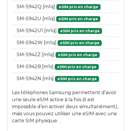
SM-S942Q [m1q]
eSIM pris en charge
SM-S942U [m1q]
eSIM pris en charge
SM-S942U1 [m1q]
eSIM pris en charge
SM-S942W [m1q]
eSIM pris en charge
SM-S942Z [m1q]
eSIM pris en charge
SM-S942B [m1s]
eSIM pris en charge
SM-S942N [m1s]
eSIM pris en charge
Les téléphones Samsung permettent d’avoir
une seule eSIM active à la fois (il est
impossible d’en activer deux simultanément),
mais vous pouvez utiliser une eSIM avec une
carte SIM physique.