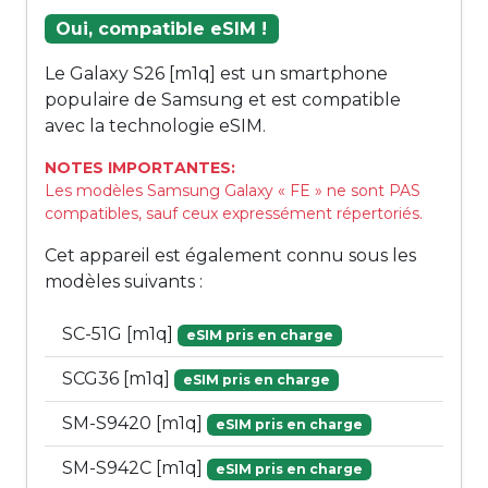
Oui, compatible eSIM !
Le Galaxy S26 [m1q] est un smartphone
populaire de Samsung et est compatible
avec la technologie eSIM.
NOTES IMPORTANTES:
Les modèles Samsung Galaxy « FE » ne sont PAS
compatibles, sauf ceux expressément répertoriés.
Cet appareil est également connu sous les
modèles suivants :
SC-51G [m1q]
eSIM pris en charge
SCG36 [m1q]
eSIM pris en charge
SM-S9420 [m1q]
eSIM pris en charge
SM-S942C [m1q]
eSIM pris en charge