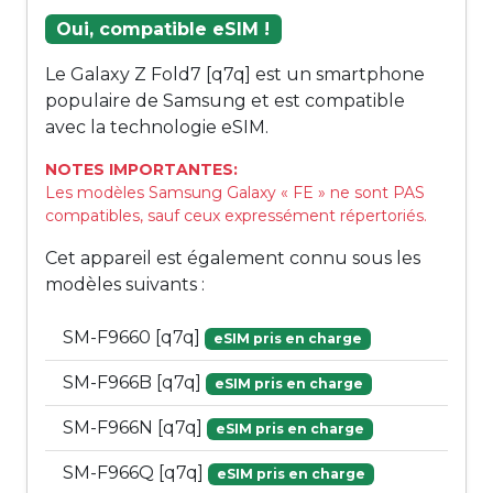
Oui, compatible eSIM !
Le Galaxy Z Fold7 [q7q] est un smartphone
populaire de Samsung et est compatible
avec la technologie eSIM.
NOTES IMPORTANTES:
Les modèles Samsung Galaxy « FE » ne sont PAS
compatibles, sauf ceux expressément répertoriés.
Cet appareil est également connu sous les
modèles suivants :
SM-F9660 [q7q]
eSIM pris en charge
SM-F966B [q7q]
eSIM pris en charge
SM-F966N [q7q]
eSIM pris en charge
SM-F966Q [q7q]
eSIM pris en charge