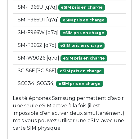
SM-F966U [q7q]
eSIM pris en charge
SM-F966U1 [q7q]
eSIM pris en charge
SM-F966W [q7q]
eSIM pris en charge
SM-F966Z [q7q]
eSIM pris en charge
SM-W9026 [q7q]
eSIM pris en charge
SC-56F [SC-56F]
eSIM pris en charge
SCG34 [SCG34]
eSIM pris en charge
Les téléphones Samsung permettent d’avoir
une seule eSIM active à la fois (il est
impossible d’en activer deux simultanément),
mais vous pouvez utiliser une eSIM avec une
carte SIM physique.