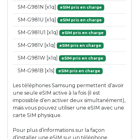
SM-G981N [x1q]
eSIM pris en charge
SM-G981U [x1q]
eSIM pris en charge
SM-G981U1 [x1q]
eSIM pris en charge
SM-G981V [x1q]
eSIM pris en charge
SM-G981W [x1q]
eSIM pris en charge
SM-G981B [x1s]
eSIM pris en charge
Les téléphones Samsung permettent d’avoir
une seule eSIM active à la fois (il est
impossible d’en activer deux simultanément),
mais vous pouvez utiliser une eSIM avec une
carte SIM physique.
Pour plus d’informations sur la façon
d’installer une eSIM sur un téléphone