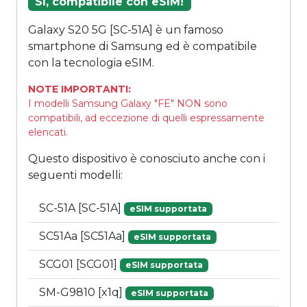
Sì, compatibile con eSIM!
Galaxy S20 5G [SC-51A] è un famoso
smartphone di Samsung ed è compatibile
con la tecnologia eSIM.
NOTE IMPORTANTI:
I modelli Samsung Galaxy "FE" NON sono
compatibili, ad eccezione di quelli espressamente
elencati.
Questo dispositivo è conosciuto anche con i
seguenti modelli:
SC-51A [SC-51A]
eSIM supportata
SC51Aa [SC51Aa]
eSIM supportata
SCG01 [SCG01]
eSIM supportata
SM-G9810 [x1q]
eSIM supportata