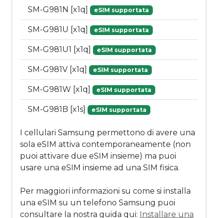
SM-G981N [x1q]
eSIM supportata
SM-G981U [x1q]
eSIM supportata
SM-G981U1 [x1q]
eSIM supportata
SM-G981V [x1q]
eSIM supportata
SM-G981W [x1q]
eSIM supportata
SM-G981B [x1s]
eSIM supportata
I cellulari Samsung permettono di avere una
sola eSIM attiva contemporaneamente (non
puoi attivare due eSIM insieme) ma puoi
usare una eSIM insieme ad una SIM fisica.
Per maggiori informazioni su come si installa
una eSIM su un telefono Samsung puoi
consultare la nostra guida qui:
Installare una