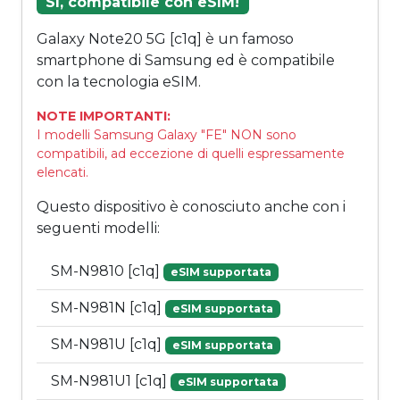
Sì, compatibile con eSIM!
Galaxy Note20 5G [c1q] è un famoso
smartphone di Samsung ed è compatibile
con la tecnologia eSIM.
NOTE IMPORTANTI:
I modelli Samsung Galaxy "FE" NON sono
compatibili, ad eccezione di quelli espressamente
elencati.
Questo dispositivo è conosciuto anche con i
seguenti modelli:
SM-N9810 [c1q]
eSIM supportata
SM-N981N [c1q]
eSIM supportata
SM-N981U [c1q]
eSIM supportata
SM-N981U1 [c1q]
eSIM supportata