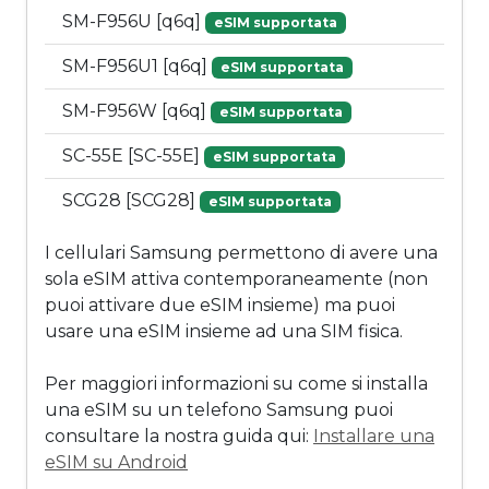
SM-F956U [q6q]
eSIM supportata
SM-F956U1 [q6q]
eSIM supportata
SM-F956W [q6q]
eSIM supportata
SC-55E [SC-55E]
eSIM supportata
SCG28 [SCG28]
eSIM supportata
I cellulari Samsung permettono di avere una
sola eSIM attiva contemporaneamente (non
puoi attivare due eSIM insieme) ma puoi
usare una eSIM insieme ad una SIM fisica.
Per maggiori informazioni su come si installa
una eSIM su un telefono Samsung puoi
consultare la nostra guida qui:
Installare una
eSIM su Android