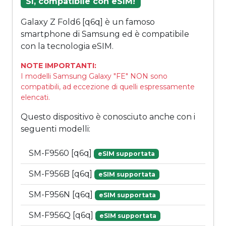
Sì, compatibile con eSIM!
Galaxy Z Fold6 [q6q] è un famoso
smartphone di Samsung ed è compatibile
con la tecnologia eSIM.
NOTE IMPORTANTI:
I modelli Samsung Galaxy "FE" NON sono
compatibili, ad eccezione di quelli espressamente
elencati.
Questo dispositivo è conosciuto anche con i
seguenti modelli:
SM-F9560 [q6q]
eSIM supportata
SM-F956B [q6q]
eSIM supportata
SM-F956N [q6q]
eSIM supportata
SM-F956Q [q6q]
eSIM supportata