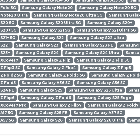
 A35 5G
Samsung Galaxy A54 5G
Samsung Galaxy A55 5G
Sams
Fold 5G
Samsung Galaxy Note20
Samsung Galaxy Note20 5G
Note20 Ultra
Samsung Galaxy Note20 Ultra 5G
Samsung Galax
 S20 5G
Samsung Galaxy S20 Ultra 5G
Samsung Galaxy S20+
 S20+ 5G
Samsung Galaxy S21 5G
Samsung Galaxy S21 Ultra 5G
S21+ 5G
Samsung Galaxy S22
Samsung Galaxy S22 Ultra
 S22+
Samsung Galaxy S23
Samsung Galaxy S23 FE
Samsung G
 S23+
Samsung Galaxy S24
Samsung Galaxy S24 Ultra
Samsun
 XCover7
Samsung Galaxy Z Flip
Samsung Galaxy Z Flip 5G
Z Flip3 5G
Samsung Galaxy Z Flip4
Samsung Galaxy Z Flip5
Z Fold2 5G
Samsung Galaxy Z Fold3 5G
Samsung Galaxy Z Fold
Z Fold5
Samsung Galaxy A36 5G
Samsung Galaxy A56 5G
 S24 FE
Samsung Galaxy S25
Samsung Galaxy S25 Ultra
Samsu
Z Flip6
Samsung Galaxy Z Fold6
Samsung Galaxy S25 Edge
 XCover7 Pro
Samsung Galaxy Z Flip7
Samsung Galaxy Z Fold7
A17 5G
Samsung Galaxy S25 FE
Samsung Galaxy A37 5G
 A57 5G
Samsung Galaxy S26
Samsung Galaxy S26 Ultra
Sams