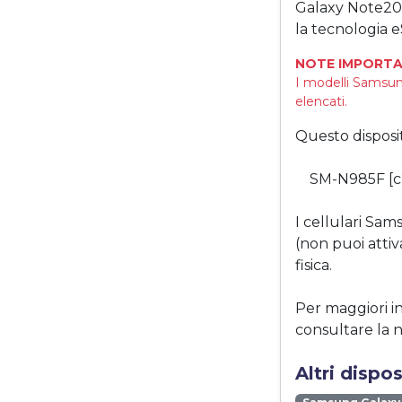
Galaxy Note20 
la tecnologia e
NOTE IMPORTA
I modelli Samsun
elencati.
Questo disposi
SM-N985F [c
I cellulari S
(non puoi atti
fisica.
Per maggiori i
consultare la 
Altri disp