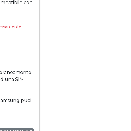
ompatibile con
pressamente
mporaneamente
ad una SIM
o Samsung puoi