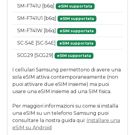
SM-F741U [b6q]
eSIM supportata
SM-F741U1 [b6q]
eSIM supportata
SM-F741W [b6q]
eSIM supportata
SC-54E [SC-54E]
eSIM supportata
SCG29 [SCG29]
eSIM supportata
I cellulari Samsung permettono di avere una
sola eSIM attiva contemporaneamente (non
puoi attivare due eSIM insieme) ma puoi
usare una eSIM insieme ad una SIM fisica.
Per maggiori informazioni su come si installa
una eSIM su un telefono Samsung puoi
consultare la nostra guida qui:
Installare una
eSIM su Android