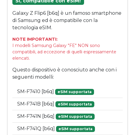
Sì, compatibile con eSIM!
Galaxy Z Flip6 [b6q] è un famoso smartphone
di Samsung ed è compatibile con la
tecnologia eSIM.
NOTE IMPORTANTI:
I modelli Samsung Galaxy "FE" NON sono
compatibili, ad eccezione di quelli espressamente
elencati.
Questo dispositivo è conosciuto anche con i
seguenti modelli:
SM-F7410 [b6q]
eSIM supportata
SM-F741B [b6q]
eSIM supportata
SM-F741N [b6q]
eSIM supportata
SM-F741Q [b6q]
eSIM supportata