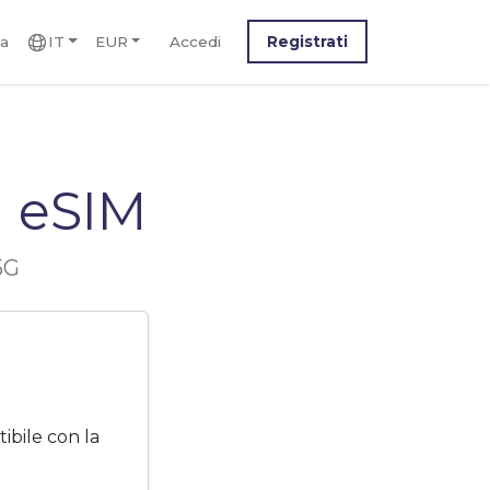
ca
IT
EUR
Accedi
Registrati
 eSIM
5G
bile con la