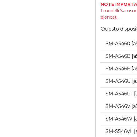
NOTE IMPORTA
I modelli Samsun
elencati.
Questo disposi
SM-A5460 [a
SM-A546B [a
SM-A546E [a
SM-A546U [a
SM-A546U1 [
SM-A546V [a
SM-A546W [
SM-S546VL [