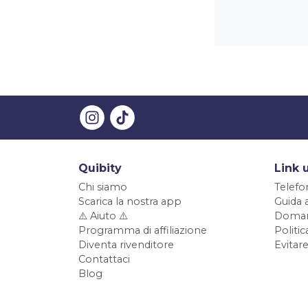
Quibity
Link u
Chi siamo
Telefo
Scarica la nostra app
Guida 
⚠️ Aiuto ⚠️
Doman
Programma di affiliazione
Politi
Diventa rivenditore
Evitare
Contattaci
Blog