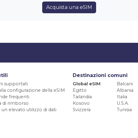
Acquista una eSIM
tili
Destinazioni comuni
ni supportati
Global eSIM
Balcani
alla configurazione della eSIM
Egitto
Albania
de frequenti
Tailandia
Italia
ca di rimborso
Kosovo
U.S.A.
 un elevato utilizzo di dati
Svizzera
Tunisia