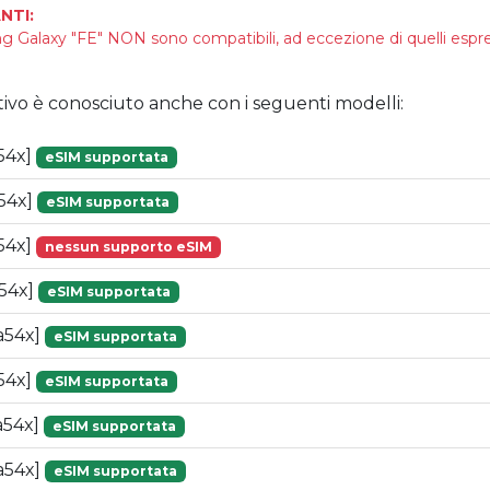
NTI:
g Galaxy "FE" NON sono compatibili, ad eccezione di quelli es
tivo è conosciuto anche con i seguenti modelli:
54x]
eSIM supportata
54x]
eSIM supportata
54x]
nessun supporto eSIM
54x]
eSIM supportata
a54x]
eSIM supportata
54x]
eSIM supportata
a54x]
eSIM supportata
a54x]
eSIM supportata