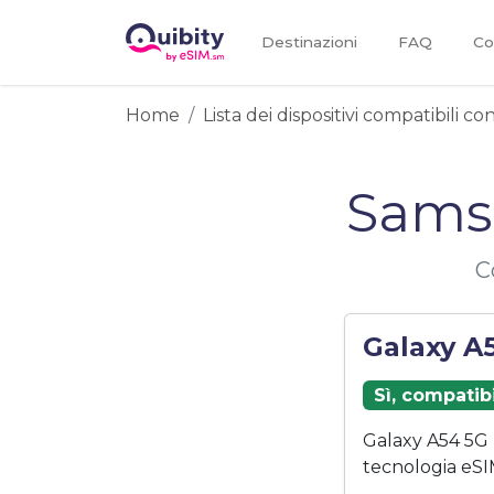
Destinazioni
FAQ
Co
Home
Lista dei dispositivi compatibili c
Sams
C
Galaxy A
Sì, compatib
Galaxy A54 5G 
tecnologia eSI