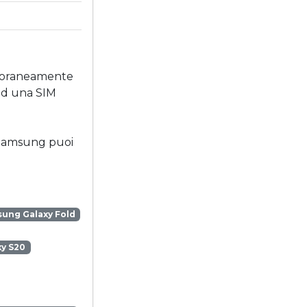
mporaneamente
ad una SIM
o Samsung puoi
ung Galaxy Fold
y S20