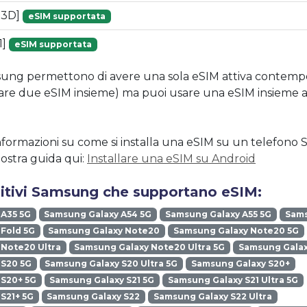
53D]
eSIM supportata
1]
eSIM supportata
amsung permettono di avere una sola eSIM attiva conte
vare due eSIM insieme) ma puoi usare una eSIM insieme 
nformazioni su come si installa una eSIM su un telefon
nostra guida qui:
Installare una eSIM su Android
ositivi Samsung che supportano eSIM:
 A35 5G
Samsung Galaxy A54 5G
Samsung Galaxy A55 5G
Sams
Fold 5G
Samsung Galaxy Note20
Samsung Galaxy Note20 5G
Note20 Ultra
Samsung Galaxy Note20 Ultra 5G
Samsung Galax
 S20 5G
Samsung Galaxy S20 Ultra 5G
Samsung Galaxy S20+
 S20+ 5G
Samsung Galaxy S21 5G
Samsung Galaxy S21 Ultra 5G
S21+ 5G
Samsung Galaxy S22
Samsung Galaxy S22 Ultra