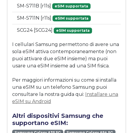
SM-S711B [r11s]
eSIM supportata
SM-S711N [r11s]
eSIM supportata
SCG24 [SCG24]
eSIM supportata
I cellulari Samsung permettono di avere una
sola eSIM attiva contemporaneamente (non
puoi attivare due eSIM insieme) ma puoi
usare una eSIM insieme ad una SIM fisica.
Per maggiori informazioni su come si installa
una eSIM su un telefono Samsung puoi
consultare la nostra guida qui:
Installare una
eSIM su Android
Altri dispositivi Samsung che
supportano eSIM:
Samsung Galaxy A35 5G
Samsung Galaxy A54 5G