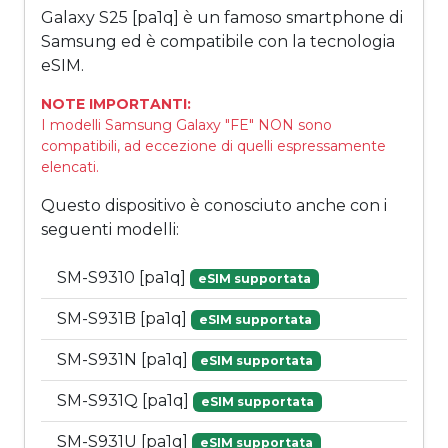
Galaxy S25 [pa1q] è un famoso smartphone di
Samsung ed è compatibile con la tecnologia
eSIM.
NOTE IMPORTANTI:
I modelli Samsung Galaxy "FE" NON sono
compatibili, ad eccezione di quelli espressamente
elencati.
Questo dispositivo è conosciuto anche con i
seguenti modelli:
SM-S9310 [pa1q]
eSIM supportata
SM-S931B [pa1q]
eSIM supportata
SM-S931N [pa1q]
eSIM supportata
SM-S931Q [pa1q]
eSIM supportata
SM-S931U [pa1q]
eSIM supportata