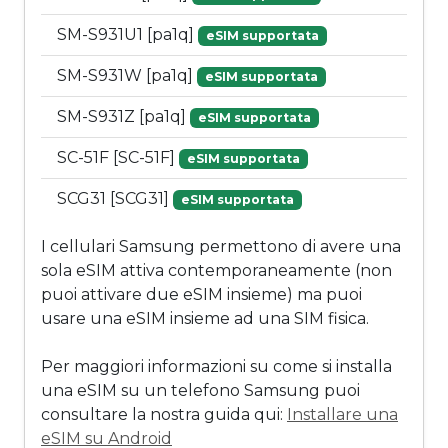
SM-S931U1 [pa1q]
eSIM supportata
SM-S931W [pa1q]
eSIM supportata
SM-S931Z [pa1q]
eSIM supportata
SC-51F [SC-51F]
eSIM supportata
SCG31 [SCG31]
eSIM supportata
I cellulari Samsung permettono di avere una
sola eSIM attiva contemporaneamente (non
puoi attivare due eSIM insieme) ma puoi
usare una eSIM insieme ad una SIM fisica.
Per maggiori informazioni su come si installa
una eSIM su un telefono Samsung puoi
consultare la nostra guida qui:
Installare una
eSIM su Android