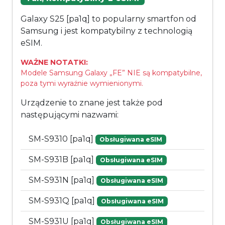
Galaxy S25 [pa1q] to popularny smartfon od
Samsung i jest kompatybilny z technologią
eSIM.
WAŻNE NOTATKI:
Modele Samsung Galaxy „FE” NIE są kompatybilne,
poza tymi wyraźnie wymienionymi.
Urządzenie to znane jest także pod
następującymi nazwami:
SM-S9310 [pa1q]
Obsługiwana eSIM
SM-S931B [pa1q]
Obsługiwana eSIM
SM-S931N [pa1q]
Obsługiwana eSIM
SM-S931Q [pa1q]
Obsługiwana eSIM
SM-S931U [pa1q]
Obsługiwana eSIM