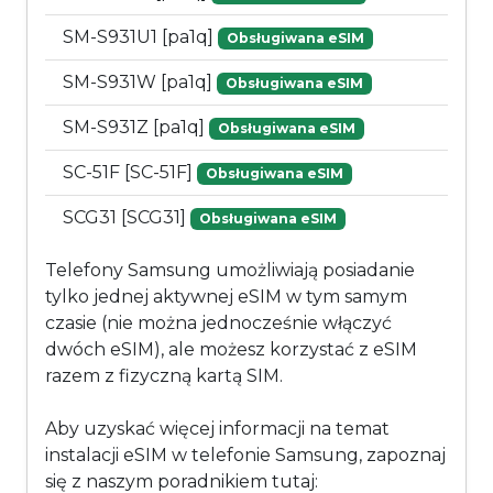
SM-S931U1 [pa1q]
Obsługiwana eSIM
SM-S931W [pa1q]
Obsługiwana eSIM
SM-S931Z [pa1q]
Obsługiwana eSIM
SC-51F [SC-51F]
Obsługiwana eSIM
SCG31 [SCG31]
Obsługiwana eSIM
Telefony Samsung umożliwiają posiadanie
tylko jednej aktywnej eSIM w tym samym
czasie (nie można jednocześnie włączyć
dwóch eSIM), ale możesz korzystać z eSIM
razem z fizyczną kartą SIM.
Aby uzyskać więcej informacji na temat
instalacji eSIM w telefonie Samsung, zapoznaj
się z naszym poradnikiem tutaj: