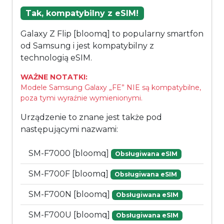
Tak, kompatybilny z eSIM!
Galaxy Z Flip [bloomq] to popularny smartfon
od Samsung i jest kompatybilny z
technologią eSIM.
WAŻNE NOTATKI:
Modele Samsung Galaxy „FE” NIE są kompatybilne,
poza tymi wyraźnie wymienionymi.
Urządzenie to znane jest także pod
następującymi nazwami:
SM-F7000 [bloomq]
Obsługiwana eSIM
SM-F700F [bloomq]
Obsługiwana eSIM
SM-F700N [bloomq]
Obsługiwana eSIM
SM-F700U [bloomq]
Obsługiwana eSIM