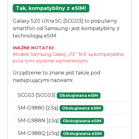
Tak, kompatybilny z eSIM!
Galaxy S20 Ultra 5G [SCG03] to popularny
smartfon od Samsung i jest kompatybilny z
technologią eSIM.
WAŻNE NOTATKI:
Modele Samsung Galaxy „FE” NIE są kompatybilne,
poza tymi wyraźnie wymienionymi.
Urządzenie to znane jest także pod
następującymi nazwami:
SCG03 [SCG03]
Obsługiwana eSIM
SM-G9880 [z3q]
Obsługiwana eSIM
SM-G988N [z3q]
Obsługiwana eSIM
SM-G988Q [z3q]
Obsługiwana eSIM