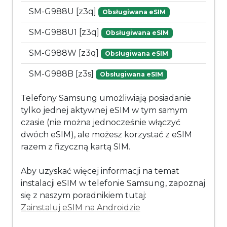
SM-G988U [z3q]
Obsługiwana eSIM
SM-G988U1 [z3q]
Obsługiwana eSIM
SM-G988W [z3q]
Obsługiwana eSIM
SM-G988B [z3s]
Obsługiwana eSIM
Telefony Samsung umożliwiają posiadanie
tylko jednej aktywnej eSIM w tym samym
czasie (nie można jednocześnie włączyć
dwóch eSIM), ale możesz korzystać z eSIM
razem z fizyczną kartą SIM.
Aby uzyskać więcej informacji na temat
instalacji eSIM w telefonie Samsung, zapoznaj
się z naszym poradnikiem tutaj:
Zainstaluj eSIM na Androidzie