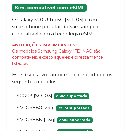
Sim, compatível com eSIM!
O Galaxy S20 Ultra 5G [SCG03] é um
smartphone popular da Samsung e é
compatível com a tecnologia eSIM.
ANOTAÇÕES IMPORTANTES:
Os modelos Samsung Galaxy "FE" NÃO são
compatíveis, exceto aqueles expressamente
listados.
Este dispositivo também é conhecido pelos
seguintes modelos:
SCG03 [SCG03]
eSIM suportada
SM-G9880 [z3q]
eSIM suportada
SM-G988N [z3q]
eSIM suportada