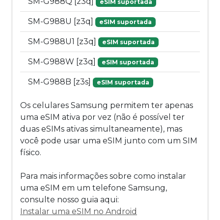
SM-G988Q [z3q]
eSIM suportada
SM-G988U [z3q]
eSIM suportada
SM-G988U1 [z3q]
eSIM suportada
SM-G988W [z3q]
eSIM suportada
SM-G988B [z3s]
eSIM suportada
Os celulares Samsung permitem ter apenas
uma eSIM ativa por vez (não é possível ter
duas eSIMs ativas simultaneamente), mas
você pode usar uma eSIM junto com um SIM
físico.
Para mais informações sobre como instalar
uma eSIM em um telefone Samsung,
consulte nosso guia aqui:
Instalar uma eSIM no Android