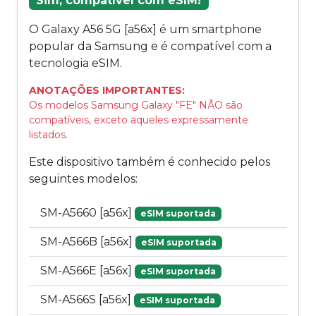
Sim, compatível com eSIM!
O Galaxy A56 5G [a56x] é um smartphone
popular da Samsung e é compatível com a
tecnologia eSIM.
ANOTAÇÕES IMPORTANTES:
Os modelos Samsung Galaxy "FE" NÃO são
compatíveis, exceto aqueles expressamente
listados.
Este dispositivo também é conhecido pelos
seguintes modelos:
SM-A5660 [a56x]
eSIM suportada
SM-A566B [a56x]
eSIM suportada
SM-A566E [a56x]
eSIM suportada
SM-A566S [a56x]
eSIM suportada