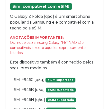
Sim, compatível com eSIM!
O Galaxy Z Fold5 [q5q] é um smartphone
popular da Samsung e é compatível com a
tecnologia eSIM.
ANOTAÇÕES IMPORTANTES:
Os modelos Samsung Galaxy "FE" NÃO são
compatíveis, exceto aqueles expressamente
listados.
Este dispositivo também é conhecido pelos
seguintes modelos:
SM-F9460 [q5q]
eSIM suportada
SM-F946B [q5q]
eSIM suportada
SM-F946N [q5q]
eSIM suportada