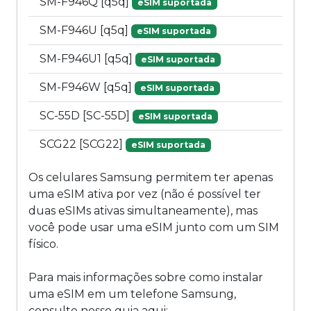
SM-F946Q [q5q]
eSIM suportada
SM-F946U [q5q]
eSIM suportada
SM-F946U1 [q5q]
eSIM suportada
SM-F946W [q5q]
eSIM suportada
SC-55D [SC-55D]
eSIM suportada
SCG22 [SCG22]
eSIM suportada
Os celulares Samsung permitem ter apenas
uma eSIM ativa por vez (não é possível ter
duas eSIMs ativas simultaneamente), mas
você pode usar uma eSIM junto com um SIM
físico.
Para mais informações sobre como instalar
uma eSIM em um telefone Samsung,
consulte nosso guia aqui: