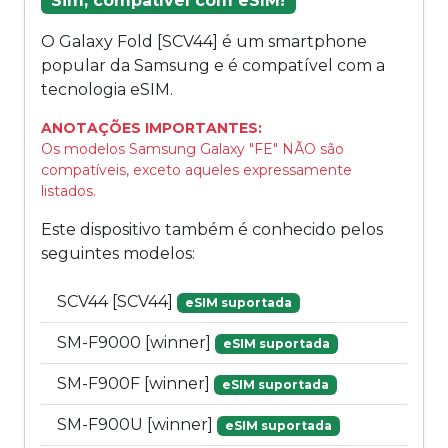
Sim, compatível com eSIM!
O Galaxy Fold [SCV44] é um smartphone
popular da Samsung e é compatível com a
tecnologia eSIM.
ANOTAÇÕES IMPORTANTES:
Os modelos Samsung Galaxy "FE" NÃO são
compatíveis, exceto aqueles expressamente
listados.
Este dispositivo também é conhecido pelos
seguintes modelos:
SCV44 [SCV44]
eSIM suportada
SM-F9000 [winner]
eSIM suportada
SM-F900F [winner]
eSIM suportada
SM-F900U [winner]
eSIM suportada