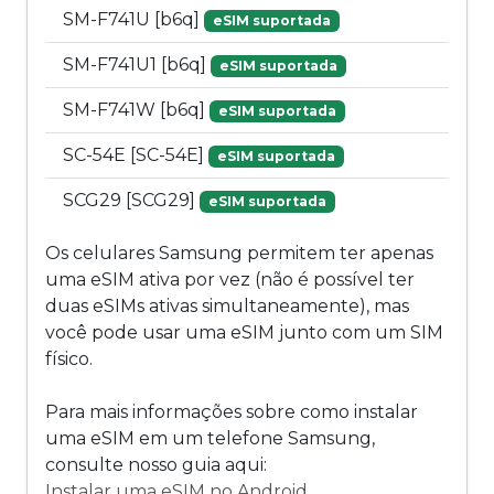
SM-F741U [b6q]
eSIM suportada
SM-F741U1 [b6q]
eSIM suportada
SM-F741W [b6q]
eSIM suportada
SC-54E [SC-54E]
eSIM suportada
SCG29 [SCG29]
eSIM suportada
Os celulares Samsung permitem ter apenas
uma eSIM ativa por vez (não é possível ter
duas eSIMs ativas simultaneamente), mas
você pode usar uma eSIM junto com um SIM
físico.
Para mais informações sobre como instalar
uma eSIM em um telefone Samsung,
consulte nosso guia aqui:
Instalar uma eSIM no Android