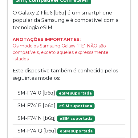
Sim, compatível com eSIM!
O Galaxy Z Flip6 [b6q] é um smartphone
popular da Samsung e é compatível com a
tecnologia eSIM.
ANOTAÇÕES IMPORTANTES:
Os modelos Samsung Galaxy "FE" NÃO são
compatíveis, exceto aqueles expressamente
listados.
Este dispositivo também é conhecido pelos
seguintes modelos:
SM-F7410 [b6q]
eSIM suportada
SM-F741B [b6q]
eSIM suportada
SM-F741N [b6q]
eSIM suportada
SM-F741Q [b6q]
eSIM suportada