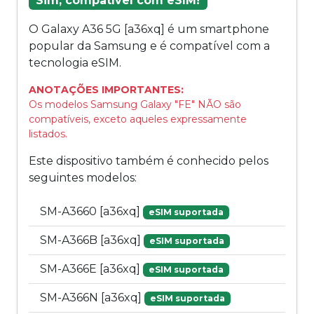
Sim, compatível com eSIM!
O Galaxy A36 5G [a36xq] é um smartphone
popular da Samsung e é compatível com a
tecnologia eSIM.
ANOTAÇÕES IMPORTANTES:
Os modelos Samsung Galaxy "FE" NÃO são
compatíveis, exceto aqueles expressamente
listados.
Este dispositivo também é conhecido pelos
seguintes modelos:
SM-A3660 [a36xq]
eSIM suportada
SM-A366B [a36xq]
eSIM suportada
SM-A366E [a36xq]
eSIM suportada
SM-A366N [a36xq]
eSIM suportada