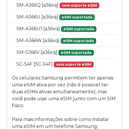
SM-A366Q [a36xq]
sem suporte eSIM
SM-A366U [a36xq]
eSIM suportada
SM-A366U1 [a36xq]
eSIM suportada
SM-A366W [a36xq]
eSIM suportada
SM-S366V [a36xq]
eSIM suportada
SC-54F [SC-54F]
sem suporte eSIM
Os celulares Samsung permitem ter apenas
uma eSIM ativa por vez (não é possível ter
duas eSIMs ativas simultaneamente), mas
você pode usar uma eSIM junto com um SIM
físico.
Para mais informações sobre como instalar
uma eSIM em um telefone Samsung,