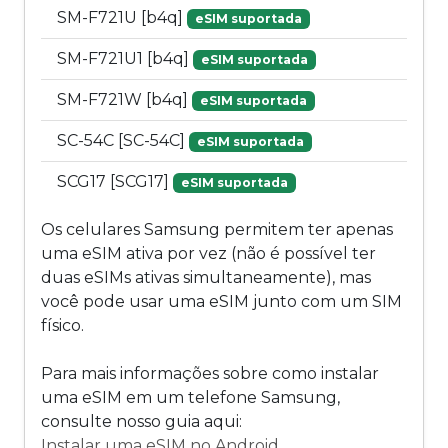
SM-F721U [b4q]
eSIM suportada
SM-F721U1 [b4q]
eSIM suportada
SM-F721W [b4q]
eSIM suportada
SC-54C [SC-54C]
eSIM suportada
SCG17 [SCG17]
eSIM suportada
Os celulares Samsung permitem ter apenas
uma eSIM ativa por vez (não é possível ter
duas eSIMs ativas simultaneamente), mas
você pode usar uma eSIM junto com um SIM
físico.
Para mais informações sobre como instalar
uma eSIM em um telefone Samsung,
consulte nosso guia aqui:
Instalar uma eSIM no Android