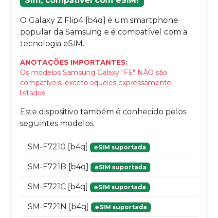
Sim, compatível com eSIM!
O Galaxy Z Flip4 [b4q] é um smartphone
popular da Samsung e é compatível com a
tecnologia eSIM.
ANOTAÇÕES IMPORTANTES:
Os modelos Samsung Galaxy "FE" NÃO são
compatíveis, exceto aqueles expressamente
listados.
Este dispositivo também é conhecido pelos
seguintes modelos:
SM-F7210 [b4q]
eSIM suportada
SM-F721B [b4q]
eSIM suportada
SM-F721C [b4q]
eSIM suportada
SM-F721N [b4q]
eSIM suportada